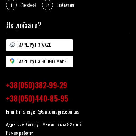
Facebook
Instagram
Як доїхати?
МАРШРУТ З WAZE
МАРШРУТ З GOOGLE MAPS
+38(050)382-99-29
+38(050)440-85-95
Email:
manager@automagic.com.ua
Адреса: м.Київ,вул. Межигірська 82а, к.б
Режим роботи: